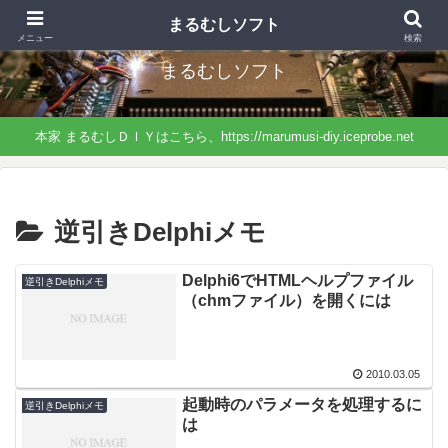
まるむしＤＩＹから分離したサイト、ソフトに特化したネタになっています。
まるむしソフト
メニュー
検索
まるむしソフト
本家 まるむしＤＩＹはこちら、https://marumusi-diy.iceprobe.net
逆引きDelphiメモ
Delphi6でHTMLヘルプファイル
逆引きDelphiメモ
（chmファイル）を開くには
2010.03.05
起動時のパラメータを処理するに
逆引きDelphiメモ
は