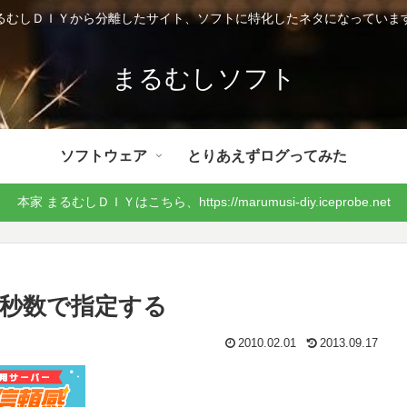
るむしＤＩＹから分離したサイト、ソフトに特化したネタになっていま
まるむしソフト
ソフトウェア
とりあえずログってみた
本家 まるむしＤＩＹはこちら、https://marumusi-diy.iceprobe.net
を秒数で指定する
2010.02.01
2013.09.17