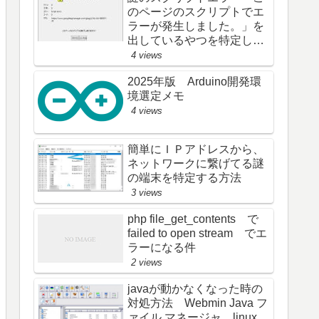
のページのスクリプトでエ
ラーが発生しました。」を
出しているやつを特定し
た (; ･`д･´)
4 views
2025年版 Arduino開発環
境選定メモ
4 views
簡単にＩＰアドレスから、
ネットワークに繋げてる謎
の端末を特定する方法
3 views
php file_get_contents で
failed to open stream でエ
ラーになる件
2 views
javaが動かなくなった時の
対処方法 Webmin Java フ
ァイル マネージャ linux