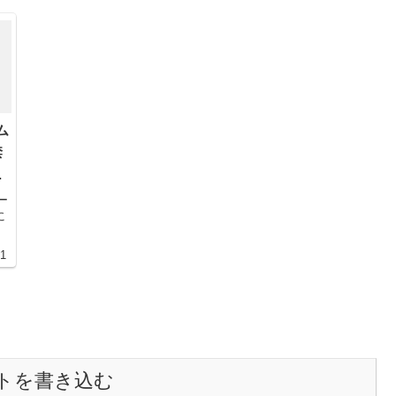
ーム
禁
レ
入
ー
に
31
し
トを書き込む