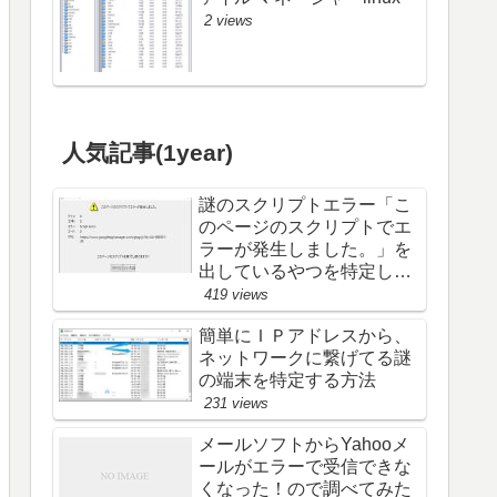
2 views
人気記事(1year)
謎のスクリプトエラー「こ
のページのスクリプトでエ
ラーが発生しました。」を
出しているやつを特定し
た (; ･`д･´)
419 views
簡単にＩＰアドレスから、
ネットワークに繋げてる謎
の端末を特定する方法
231 views
メールソフトからYahooメ
ールがエラーで受信できな
くなった！ので調べてみた