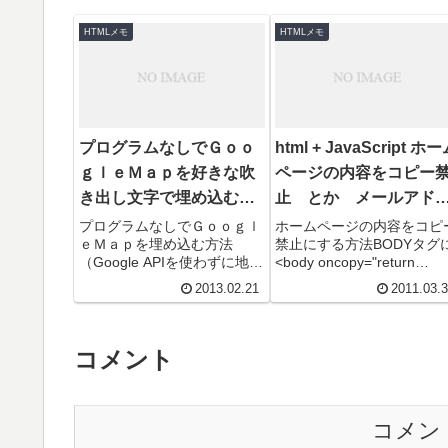
HTMLメモ
HTMLメモ
プログラムなしでＧｏｏ
html + JavaScript ホ
ｇｌｅＭａｐを好きな吹
ページの内容をコピー
き出し文字で埋め込む方
止 とか メールアド
法（Google APIを使わず
スは必ずキーボードで
プログラムなしでＧｏｏｇｌ
ホームページの内容をコピ
ｅＭａｐを埋め込む方法
禁止にする方法BODYタグ
に地図と文字を表示する
力してもらう方法
（Google APIを使わずに地図
<body oncopy="return
方法）
を表示する方法）Ｇｏｏｇｌ
false;">簡単ですが、これは
2013.02.21
2011.03.
ｅが提供するＡＰＩを利用す
コピーしようとしたら失敗
れば実に多彩な地図表現が...
たこ...
コメント
コメン