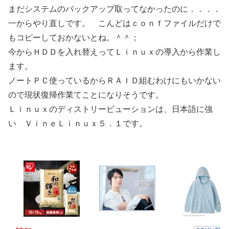
まだシステムのバックアップ取ってなかったのに．．．．
一からやり直しです。 こんどはｃｏｎｆファイルだけで
もコピーしておかないとね。＾＾；
今からＨＤＤを入れ替えってＬｉｎｕｘの導入から作業し
ます。
ノートＰＣ使っているからＲＡＩＤ組むわけにもいかない
ので現状復帰作業てことになりそうです。
Ｌｉｎｕｘのディストリービューションは、日本語に強
い ＶｉｎｅＬｉｎｕｘ５．１です。