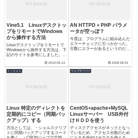
Vine5.1 Linuxデスクトッ
AN HTTPD + PHP パラメ
プをリモートでWindows
ータが空っぽ？
から操作する方法
今度は、プログラムに組み込んだ
エラーチェックに引っかかった。
Linuxデスクトップをリモートで
引数にエラーがあるというのだ。
Windowsから操作する方法は、下
調べてみると?xxx=で書いている
記のサイトを参考にしました。確
引数が引き渡されていないのだ。
かにこれでつながりましたが、必
なんで...
2010.06.13
2008.08.01
要最低限の手順なのでもう少し
足...
Ｌｉｎｕｘ
ウェブサーバー
Linux 特定のディレクトを
CentOS+apache+MySQL
定期的にコピー（同期バッ
Linuxサーバー USB外付
クアップ）する
けＨＤＤを使う
方法としては、・シェルスクリプ
ディスクアクセスがネックとなっ
トに同期バックアップするコード
ているため、アクセス分散のため
を書く。・CRONジョブで定期的
にＵＳＢ外付けＨＤＤを使えるよ