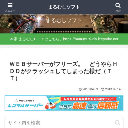
まるむしＤＩＹから分離したサイト、ソフトに特化したネタになっています。
まるむしソフト
メニュー
検索
まるむしソフト
本家 まるむしＤＩＹはこちら、https://marumusi-diy.iceprobe.net
ＷＥＢサーバーがフリーズ。 どうやらＨ
ＤＤがクラッシュしてしまった様だ（Ｔ
Ｔ）
2010.04.09
2013.09.14