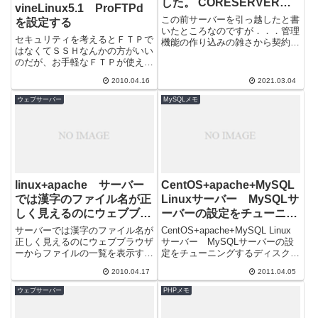
した。 CORESERVER
vineLinux5.1 ProFTPd
CORE-X V2 さくらレン
この前サーバーを引っ越したと書
を設定する
タルサーバー スタンダー
いたところなのですが．．．管理
セキュリティを考えるとＦＴＰで
機能の作り込みの雑さから契約や
ド
はなくてＳＳＨなんかの方がいい
めようか悩んでいた
のだが、お手軽なＦＴＰが使えな
CORESERVER V2(CORE-X)だっ
いのも不便なので設定してお
たの...
2010.04.16
2021.03.04
く。/etc/proftpd.confIde...
ウェブサーバー
MySQLメモ
linux+apache サーバー
CentOS+apache+MySQL
では漢字のファイル名が正
Linuxサーバー MySQLサ
しく見えるのにウェブブラ
ーバーの設定をチューニン
ウザーからファイルの一覧
グする
サーバーでは漢字のファイル名が
CentOS+apache+MySQL Linux
を表示すると文字化けして
正しく見えるのにウェブブラウザ
サーバー MySQLサーバーの設
ーからファイルの一覧を表示する
定をチューニングするディスクＩ
いる場合は…
と文字化けしている。これは表示
Ｏの分散などを施したが、ＣＰＵ
2010.04.17
2011.04.05
時のキャラクタセットが、西欧
負荷を表すCPU ...
（ISO-8...
ウェブサーバー
PHPメモ