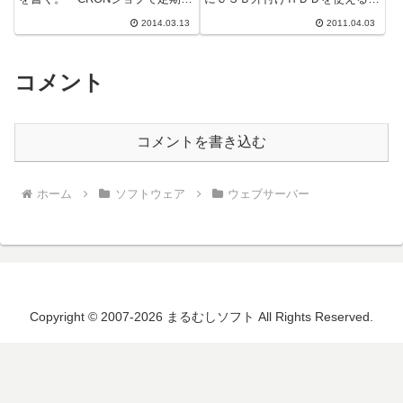
にシェルスクリプトを実行する。
うに設定する。前回のＵＳＢメモ
2014.03.13
2011.04.03
という方法です。シェルスクリプ
リに続いて今度は外付けのＨＤＤ
トはバッ...
を接続しま...
コメント
コメントを書き込む
ホーム
ソフトウェア
ウェブサーバー
Copyright © 2007-2026 まるむしソフト All Rights Reserved.