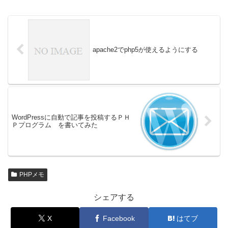
apache2でphp5が使えるようにする
WordPressに自動で記事を投稿するＰＨ
Ｐプログラム を書いてみた
PHPメモ
シェアする
X
Facebook
はてブ