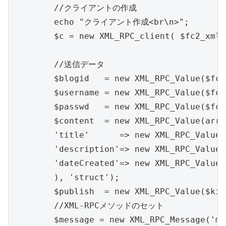
        //クライアントの作成

        echo "クライアント作成<br\n>";

        $c = new XML_RPC_client( $fc2_xmlr
        //送信データ

        $blogid   = new XML_RPC_Value($fc2
        $username = new XML_RPC_Value($fc2
        $passwd   = new XML_RPC_Value($fc2
        $content  = new XML_RPC_Value(array
        'title'      => new XML_RPC_Value(
        'description'=> new XML_RPC_Value(
        'dateCreated'=> new XML_RPC_Value(
        ), 'struct');

        $publish  = new XML_RPC_Value($kij
        //XML-RPCメソッドのセット

        $message = new XML_RPC_Message('me