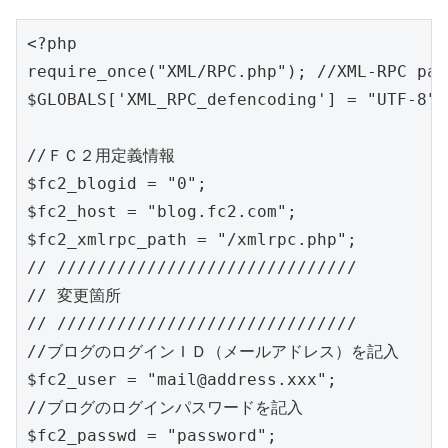
<?php

require_once("XML/RPC.php"); //XML-RPC pack
$GLOBALS['XML_RPC_defencoding'] = "UTF-8";

//ＦＣ２用定義情報

$fc2_blogid = "0";

$fc2_host = "blog.fc2.com";

$fc2_xmlrpc_path = "/xmlrpc.php";

// //////////////////////////////

// 変更箇所

// //////////////////////////////

//ブログのログインＩＤ（メールアドレス）を記入

$fc2_user = "mail@address.xxx";

//ブログのログインパスワードを記入

$fc2_passwd = "password";
