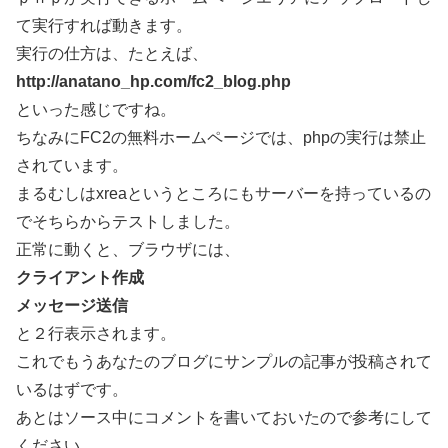
て実行すれば動きます。
実行の仕方は、たとえば、
http://anatano_hp.com/fc2_blog.php
といった感じですね。
ちなみにFC2の無料ホームページでは、phpの実行は禁止
されています。
まるむしはxreaというところにもサーバーを持っているの
でそちらからテストしました。
正常に動くと、ブラウザには、
クライアント作成
メッセージ送信
と２行表示されます。
これでもうあなたのブログにサンプルの記事が投稿されて
いるはずです。
あとはソース中にコメントを書いておいたので参考にして
ください。