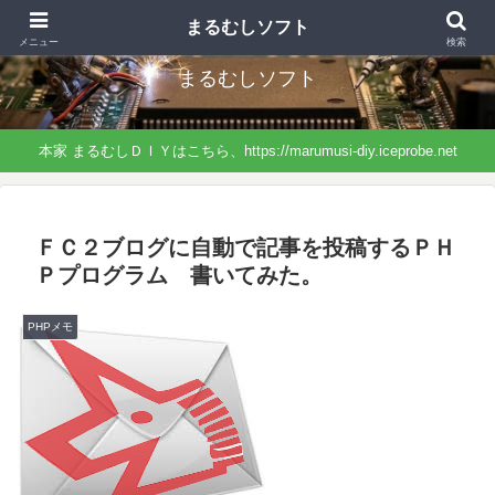
まるむしＤＩＹから分離したサイト、ソフトに特化したネタになっています。
まるむしソフト
メニュー
検索
まるむしソフト
本家 まるむしＤＩＹはこちら、https://marumusi-diy.iceprobe.net
ＦＣ２ブログに自動で記事を投稿するＰＨ
Ｐプログラム 書いてみた。
PHPメモ