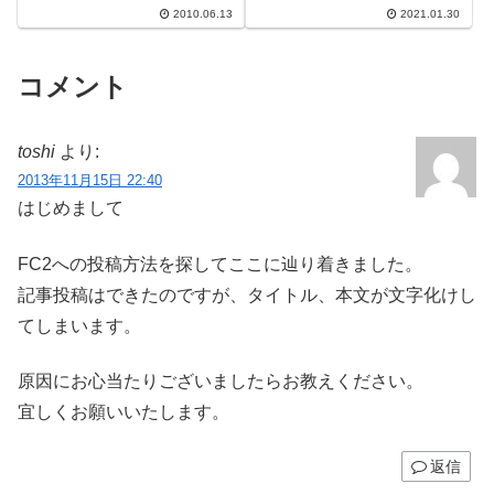
のバックを行い。新サーバで一旦
意された手法で導入してもやっぱ
2010.06.13
2021.01.30
データベースをCREATE、その...
りおかしい。どんな風におかしい
かとい...
コメント
toshi
より:
2013年11月15日 22:40
はじめまして
FC2への投稿方法を探してここに辿り着きました。
記事投稿はできたのですが、タイトル、本文が文字化けし
てしまいます。
原因にお心当たりございましたらお教えください。
宜しくお願いいたします。
返信