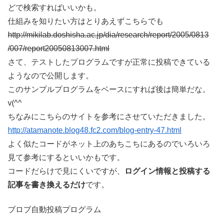
どで検索すればいいかも。
仕組みを知りたい方はとりあえずこちらでも
http://mikilab.doshisha.ac.jp/dia/research/report/2005/0813
/007/report20050813007.html
さて、テストしたプログラムですが正常に投稿できている
ようなので公開します。
このサンプルプログラムをベースにすれば後は簡単だな。
v(^^
ちなみにこちらのサイトを参考にさせていただきました。
http://atamanote.blog48.fc2.com/blog-entry-47.html
よく似たコードがネット上のあちこちにあるのでいろいろ
見て参考にするといいかもです。
コードだらけで見にくいですが、
ログイン情報と投稿する
記事を書き換えるだけ
です。
ブロブ自動投稿プログラム