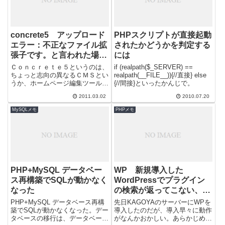
concrete5 アップロード
PHPスクリプトが直接起動
エラー：不正なファイル拡
されたかどうかを判定する
張子です。と言われた場合
には
の修正箇所
Ｃｏｎｃｒｅｔｅ５というのは、
if (realpath($_SERVER) ==
ちょっと志向の異なるＣＭＳとい
realpath(__FILE__)){//直接} else
うか、ホームページ編集ツールで
{//間接}といったかんじで。
あり運用ツールだ。wordpressを
2011.03.02
2010.07.20
導入するような感覚で、WEBサ
ー...
MySQLメモ
PHPメモ
PHP+MySQL データベー
WP 新規導入した
ス再構築でSQLが動かなく
WordPressでプラグイン
なった
の検索が返ってこない、削
除でエラー出るなどの症状
PHP+MySQL データベース再構
先日KAGOYAのサーバーにWPを
が続出 KAGOYA
築でSQLが動かなくなった。デー
導入したのだが、導入早々に動作
タベースの移行は、データベース
がなんかおかしい。あらかじめ用