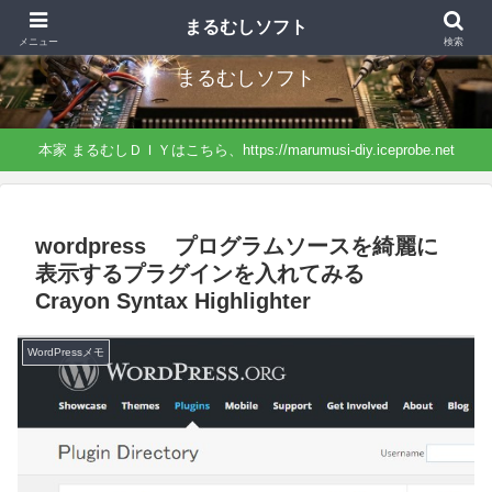
まるむしＤＩＹから分離したサイト、ソフトに特化したネタになっています。
まるむしソフト
メニュー
検索
まるむしソフト
本家 まるむしＤＩＹはこちら、https://marumusi-diy.iceprobe.net
wordpress プログラムソースを綺麗に
表示するプラグインを入れてみる
Crayon Syntax Highlighter
WordPressメモ