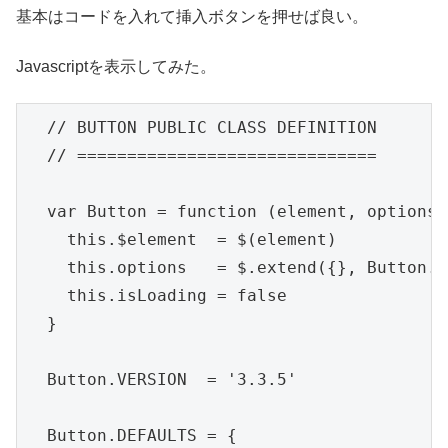
基本はコードを入れて挿入ボタンを押せば良い。
Javascriptを表示してみた。
  // BUTTON PUBLIC CLASS DEFINITION

  // ==============================

  var Button = function (element, options) 
    this.$element  = $(element)

    this.options   = $.extend({}, Button.D
    this.isLoading = false

  }

  Button.VERSION  = '3.3.5'

  Button.DEFAULTS = {
