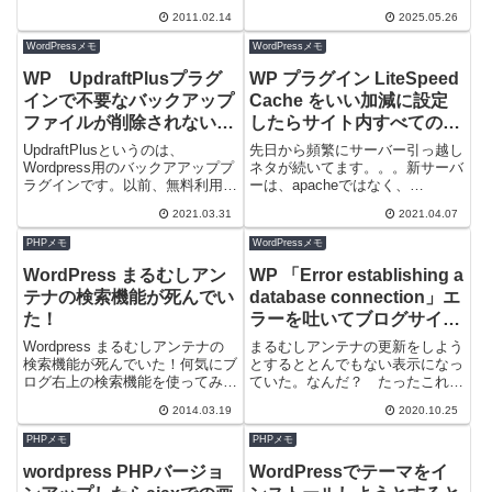
ちゃごちゃになって混乱してしま
とおかしいので現状維持したい。
2011.02.14
2025.05.26
ったのでメモで残しておきます。
という仕様変更を別サイトですが
現在の最新...
適用してみ...
WordPressメモ
WordPressメモ
WP UpdraftPlusプラグ
WP プラグイン LiteSpeed
インで不要なバックアップ
Cache をいい加減に設定
ファイルが削除されない問
したらサイト内すべての画
題 回避方法
像が表示されなくなった話
UpdraftPlusというのは、
先日から頻繁にサーバー引っ越し
Wordpress用のバックアアッププ
ネタが続いてます。。。新サーバ
ラグインです。以前、無料利用で
ーは、apacheではなく、
も実用性が高いものという条件
LiteSpeedを使っているらしい。
2021.03.31
2021.04.07
で、代表的なバックアアッププ
という事なのでWPのキャッシュ
ラ...
シス...
PHPメモ
WordPressメモ
WordPress まるむしアン
WP 「Error establishing a
テナの検索機能が死んでい
database connection」エ
た！
ラーを吐いてブログサイト
が沈黙 これ結構ヤバイ状
Wordpress まるむしアンテナの
まるむしアンテナの更新をしよう
態です＾＾；
検索機能が死んでいた！何気にブ
とするととんでもない表示になっ
ログ右上の検索機能を使ってみる
ていた。なんだ？ たったこれだ
と、はぅ... ありゃりゃ なんて
け？何々....「Error establishing a
2014.03.19
2020.10.25
こった！サーバー替えて時から...
datab...
PHPメモ
PHPメモ
wordpress PHPバージョ
WordPressでテーマをイ