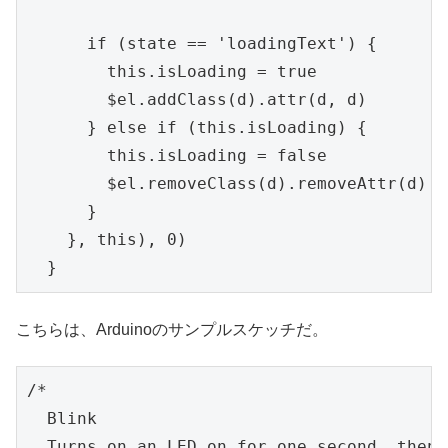
      if (state == 'loadingText') {

        this.isLoading = true

        $el.addClass(d).attr(d, d)

      } else if (this.isLoading) {

        this.isLoading = false

        $el.removeClass(d).removeAttr(d)

      }

    }, this), 0)

こちらは、Arduinoのサンプルスケッチだ。
/*

  Blink

  Turns on an LED on for one second, then 