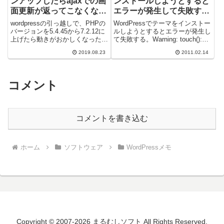
ンアップしたらajaxでの画
ンストールしようとすると
面更新が返ってこなくなっ
エラーが発生して失敗す
た
る 「ダウンロードに失敗
wordpressの引っ越しで、PHPの
WordPressでテーマをインストー
しました。 一時ファイル
バージョンを5.4.45から7.2.12に
ルしようとするとエラーが発生し
上げたら動きがおかしくなった。
て失敗する。Warning: touch():
を作成できませんでした」
（正確には5.6へアップするだけ
SAFE MODE Restriction ...
2019.08.23
2011.02.14
で症状は出るらし...
コメント
コメントを書き込む
ホーム
ソフトウェア
WordPressメモ
Copyright © 2007-2026 まるむしソフト All Rights Reserved.