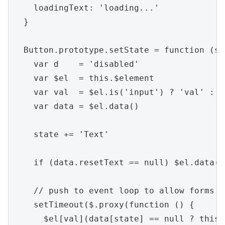
    loadingText: 'loading...'

  }

  Button.prototype.setState = function (st
    var d    = 'disabled'

    var $el  = this.$element

    var val  = $el.is('input') ? 'val' : '
    var data = $el.data()

    state += 'Text'

    if (data.resetText == null) $el.data('
    // push to event loop to allow forms t
    setTimeout($.proxy(function () {

      $el[val](data[state] == null ? this.