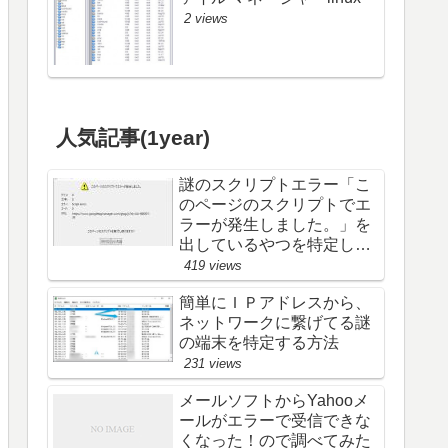
2 views
人気記事(1year)
謎のスクリプトエラー「こ
のページのスクリプトでエ
ラーが発生しました。」を
出しているやつを特定し
た (; ･`д･´)
419 views
簡単にＩＰアドレスから、
ネットワークに繋げてる謎
の端末を特定する方法
231 views
メールソフトからYahooメ
ールがエラーで受信できな
くなった！ので調べてみた