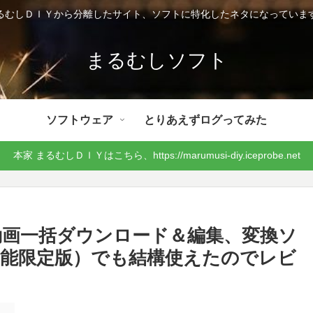
るむしＤＩＹから分離したサイト、ソフトに特化したネタになっていま
まるむしソフト
ソフトウェア
とりあえずログってみた
本家 まるむしＤＩＹはこちら、https://marumusi-diy.iceprobe.net
actory 動画一括ダウンロード＆編集、変換ソ
能限定版）でも結構使えたのでレビ