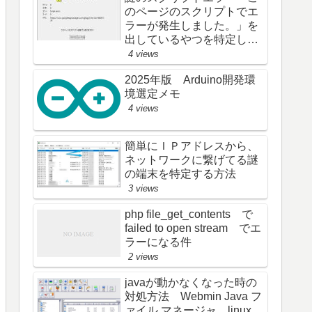
のページのスクリプトでエ
ラーが発生しました。」を
出しているやつを特定し
た (; ･`д･´)
4 views
2025年版 Arduino開発環
境選定メモ
4 views
簡単にＩＰアドレスから、
ネットワークに繋げてる謎
の端末を特定する方法
3 views
php file_get_contents で
failed to open stream でエ
ラーになる件
2 views
javaが動かなくなった時の
対処方法 Webmin Java フ
ァイル マネージャ linux