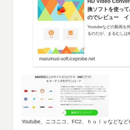
HD Video Con
換ソフトを使って
のでレビュー イ
Youtubeなどの動
るのだが、まるむしは
ん。＾...
marumusi-soft.iceprobe.net
Youtube、ニコニコ、FC2、ｈｕｌｕなど