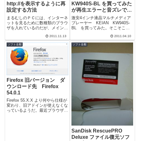
http://を表示するように再
KW940S-BL を買ってみた
設定する方法
が再生エラーと音ズレでお
手上げになった人が読むと
まるむしのＰＣには、インターネ
激安4インチ液晶マルチメディア
ちょっとだけ幸せになれる
ットを見るために数種類のブラウ
プレーヤー KEIAN KW940S-
ザを入れているのだが、メインに
BL を買ってみた。そこそこ売
かもしれない記事をがんば
使用しているのが、Ｆｉｒｅｆｏ
れていそうなのだがその割にレビ
って書いてみた
2011.11.13
2011.04.10
ｘだ。最近各ブラウザも使いやす
ューが少ない商品だ。もしかする
くなってい...
と...
ソフト全般
ソフト全般
Firefox 旧バージョン ダ
ウンロード先 Firefox
54.0.1
Firefox 55.X.X より何やら仕様が
変わり、旧アドインが使えなくな
っているようだ。最近ブラウザが
らみの仕事をしていないので、気
にしていなかったのだがS...
SanDisk RescuePRO
Deluxe ファイル復元ソフ