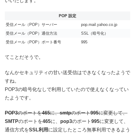
いいたします。
POP 設定
受信メール（POP）サーバー
pop.mail.yahoo.co.jp
受信メール（POP）通信方法
SSL（暗号化）
受信メール（POP）ポート番号
995
てことだそうで。
なんかセキュリティの甘い送受信はできなくなったようで
すね。
POP3の暗号化なしで利用していたので使えなくなってい
たようです。
POP3
のポートを
465
に、
smtp
のポート
995
に変更して、
SMTP
のポートを
465
に、
pop3
のポート
995
に変更して、
通信方式を
SSL利用
に設定したところ無事利用できるよう