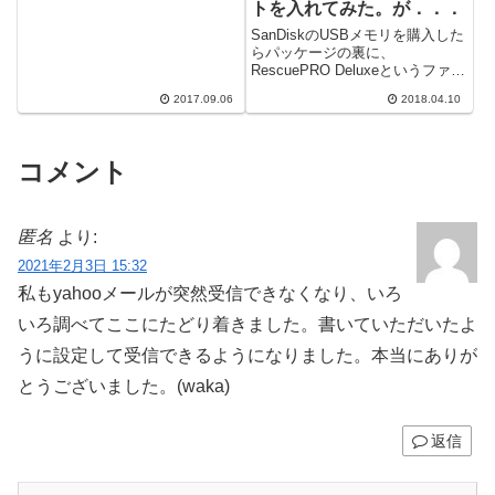
トを入れてみた。が．．．
SanDiskのUSBメモリを購入した
らパッケージの裏に、
RescuePRO Deluxeというファイ
ル復元ソフトのコードがついてい
2017.09.06
2018.04.10
たので入れてみた。復元系のソ...
コメント
匿名
より:
2021年2月3日 15:32
私もyahooメールが突然受信できなくなり、いろ
いろ調べてここにたどり着きました。書いていただいたよ
うに設定して受信できるようになりました。本当にありが
とうございました。(waka)
返信