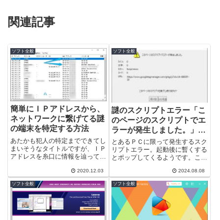
関連記事
ソフト全般
ソフト全般
簡単にＩＰアドレスから、
謎のスクリプトエラー「こ
ネットワークに繋げてる謎
のページのスクリプトでエ
の端末を特定する方法
ラーが発生しました。」を
出しているやつを特定し
あたかも犯人の特定までできてし
とあるＰＣに限って発生するスク
まいそうなタイトルですが、ＩＰ
た (; ･`д･´)
リプトエラー。起動後に暫くする
アドレスを糸口に情報を辿ってい
とポップしてくるようです。この
く方法という事です。例えば、社
ページのスクリプトでエラーが発
2020.12.03
2024.08.08
内のＷｉＦｉネットワークに勝手
生しました。Script errorｈｔ...
に接続して...
ソフト全般
ソフト全般