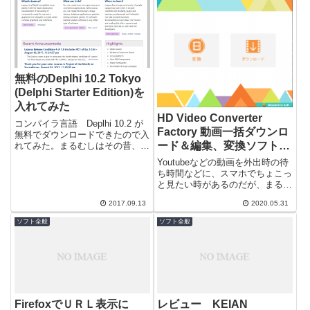
無料のDeplhi 10.2 Tokyo
(Delphi Starter Edition)を
入れてみた
HD Video Converter
コンパイラ言語 Deplhi 10.2 が
Factory 動画一括ダウンロ
無料でダウンロードできたので入
ード＆編集、変換ソフトを
れてみた。まるむしはその昔、仕
事で使っているもの以外で有用な
使ってみたらフリー（機能
Youtubeなどの動画を外出時の待
言語を探している時期があって...
限定版）でも結構使えたの
ち時間などに、スマホでちょこっ
と見たい時があるのだが、まるむ
でレビュー インストール
しは格安SIM契約なのでデータ量
編
2017.09.13
2020.05.31
が気になってそうもいきません。
＾...
ソフト全般
ソフト全般
FirefoxでＵＲＬ表示に
レビュー KEIAN