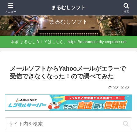
まるむしＤＩＹから分離したサイト、ソフトに特化したネタになっています。
まるむしソフト
メニュー
検索
まるむしソフト
本家 まるむしＤＩＹはこちら、https://marumusi-diy.iceprobe.net
メールソフトからYahooメールがエラーで
受信できなくなった！ので調べてみた
2021.02.02