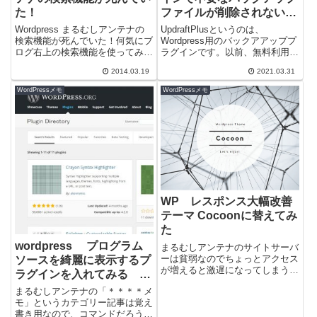
た！
ファイルが削除されない問
題 回避方法
Wordpress まるむしアンテナの
UpdraftPlusというのは、
検索機能が死んでいた！何気にブ
Wordpress用のバックアアッププ
ログ右上の検索機能を使ってみる
ラグインです。以前、無料利用で
と、はぅ... ありゃりゃ なんて
も実用性が高いものという条件
2014.03.19
2021.03.31
こった！サーバー替えて時から...
で、代表的なバックアアッププ
ラ...
WordPressメモ
WordPressメモ
WP レスポンス大幅改善
テーマ Cocoonに替えてみ
た
wordpress プログラム
まるむしアンテナのサイトサーバ
ーは貧弱なのでちょっとアクセス
ソースを綺麗に表示するプ
が増えると激遅になってしまう。
ラグインを入れてみる
SEO対策もされて軽量なテーマ
Crayon Syntax
まるむしアンテナの「＊＊＊＊メ
Simplicity を使わせてもらっ...
Highlighter
モ」というカテゴリー記事は覚え
書き用なので、コマンドだろうが