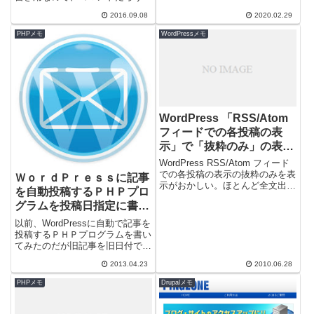
ソースコードだろうがベタ張りだ
2016.09.08
2020.02.29
ったのだが、自分でもコード再利
用する際に...
PHPメモ
WordPressメモ
WordPress 「RSS/Atom
フィードでの各投稿の表
示」で「抜粋のみ」の表示
がおかしい
WordPress RSS/Atom フィード
での各投稿の表示の抜粋のみを表
ＷｏｒｄＰｒｅｓｓに記事
示がおかしい。ほとんど全文出て
を自動投稿するＰＨＰプロ
いるのでやたらと長い。実は
グラムを投稿日指定に書き
WordPressで作ったブ...
換えてみた
以前、WordPressに自動で記事を
投稿するＰＨＰプログラムを書い
てみたのだが旧記事を旧日付で再
投稿する必要性が出てきた。そこ
2013.04.23
2010.06.28
で、ＷｏｒｄＰｒｅｓｓに記事を
自...
PHPメモ
Drupalメモ