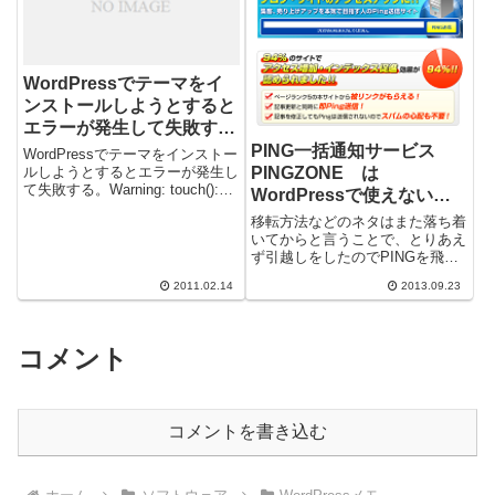
WordPressでテーマをイ
ンストールしようとすると
エラーが発生して失敗す
る 「ダウンロードに失敗
PING一括通知サービス
WordPressでテーマをインストー
しました。 一時ファイル
PINGZONE は
ルしようとするとエラーが発生し
て失敗する。Warning: touch():
を作成できませんでした」
WordPressで使えない？
SAFE MODE Restriction ...
のか？
移転方法などのネタはまた落ち着
いてからと言うことで、とりあえ
ず引越しをしたのでPINGを飛ば
して更新を皆に知ってもらわね
2011.02.14
2013.09.23
ば！※PINGとは、「更新したよ
ぉ～」と...
コメント
コメントを書き込む