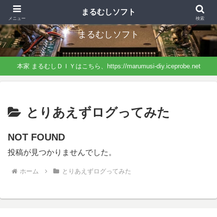
まるむしＤＩＹから分離したサイト、ソフトに特化したネタになっています。
まるむしソフト
メニュー
検索
まるむしソフト
本家 まるむしＤＩＹはこちら、https://marumusi-diy.iceprobe.net
とりあえずログってみた
NOT FOUND
投稿が見つかりませんでした。
ホーム
とりあえずログってみた