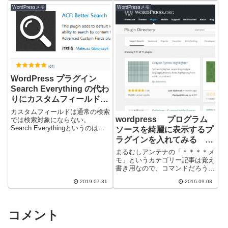
WordPressメモ
WordPressメモ
WordPress プラグイン
Search Everything の代わ
りにカスタムフィールド検
索ができるもの ACF:
カスタムフィールドは通常の検索
wordpress プログラム
Better Search
では検索対象にならない。
Search Everythingというのは、
ソースを綺麗に表示するプ
このカスタムフィールドも検索対
ラグインを入れてみる
象にしてくれるありがたいプラ
Crayon Syntax
まるむしアンテナの「＊＊＊＊メ
グ...
Highlighter
モ」というカテゴリー記事は覚え
書き用なので、コマンドだろうが
ソースコードだろうがベタ張りだ
2019.07.31
2016.09.08
ったのだが、自分でもコード再利
用する際に...
コメント