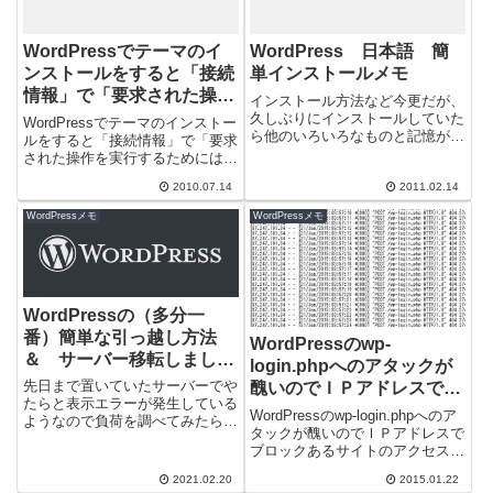
WordPressでテーマのイ
WordPress 日本語 簡
ンストールをすると「接続
単インストールメモ
情報」で「要求された操作
インストール方法など今更だが、
を実行するためには、接続
久しぶりにインストールしていた
WordPressでテーマのインストー
ら他のいろいろなものと記憶がご
情報が必要です。」と表示
ルをすると「接続情報」で「要求
ちゃごちゃになって混乱してしま
された操作を実行するためには、
されてしまう
ったのでメモで残しておきます。
接続情報が必要です。」と表示さ
現在の最新...
2010.07.14
2011.02.14
れてしまう。どうやらユーザー、
グ...
WordPressメモ
WordPressメモ
WordPressの（多分一
番）簡単な引っ越し方法
WordPressのwp-
＆ サーバー移転しました
login.phpへのアタックが
報告。 CORESERVER
先日まで置いていたサーバーでや
醜いのでＩＰアドレスでブ
CORE-X
たらと表示エラーが発生している
ロック
WordPressのwp-login.phpへのア
ようなので負荷を調べてみたら、
タックが醜いのでＩＰアドレスで
利用想定値の5倍程度まで負荷が
ブロックあるサイトのアクセスロ
掛かっており、おそらく制限がか
グを見ると最近異常にアクセスロ
けられてい...
2021.02.20
2015.01.22
グがふくれている。訪...