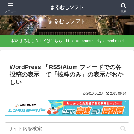
まるむしＤＩＹから分離したサイト、ソフトに特化したネタになっています。
まるむしソフト
メニュー
検索
まるむしソフト
本家 まるむしＤＩＹはこちら、https://marumusi-diy.iceprobe.net
WordPress 「RSS/Atom フィードでの各
投稿の表示」で「抜粋のみ」の表示がおか
しい
2010.06.28
2013.09.14