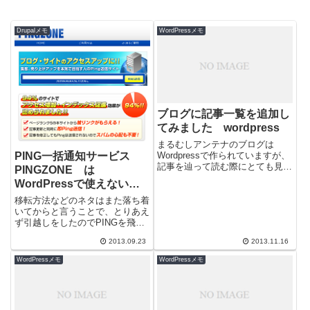
Drupalメモ
WordPressメモ
ブログに記事一覧を追加し
てみました wordpress
まるむしアンテナのブログは
PING一括通知サービス
Wordpressで作られていますが、
記事を辿って読む際にとても見難
PINGZONE は
い気がしたので、カテゴリー別記
WordPressで使えない？
事一覧を追加してみました。キー
のか？
ワード...
移転方法などのネタはまた落ち着
いてからと言うことで、とりあえ
ず引越しをしたのでPINGを飛ば
して更新を皆に知ってもらわね
2013.09.23
2013.11.16
ば！※PINGとは、「更新したよ
ぉ～」と...
WordPressメモ
WordPressメモ