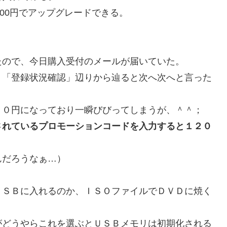
1200円でアップグレードできる。
たので、今日購入受付のメールが届いていた。
、「登録状況確認」辺りから辿ると次へ次へと言った
００円になっており一瞬びびってしまうが、＾＾；
されているプロモーションコードを入力すると１２０
んだろうなぁ…）
ＵＳＢに入れるのか、ＩＳＯファイルでＤＶＤに焼く
がどうやらこれを選ぶとＵＳＢメモリは初期化される