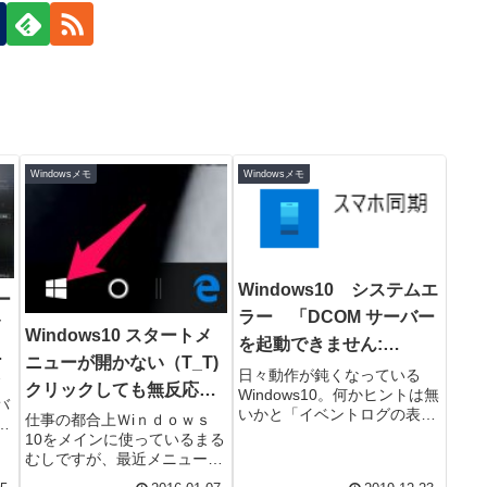
Windowsメモ
Windowsメモ
Windows10 システムエ
ー
ラー 「DCOM サーバー
イ
Windows10 スタートメ
を起動できません:
題
ニューが開かない（T_T)
Microsoft.YourPhone．
日々動作が鈍くなっている
クリックしても無反応の
Windows10。何かヒントは無
．．」 YourPhone.exe
バ
いかと「イベントログの表
修復方法
仕事の都合上Ｗiｎｄｏｗｓ
ー
示」でシステムのログを見て
10をメインに使っているまる
８
みるとDOMのエラーが頻発
むしですが、最近メニューが
1世
していた。これで一気に改
表示できなくなってしまいま