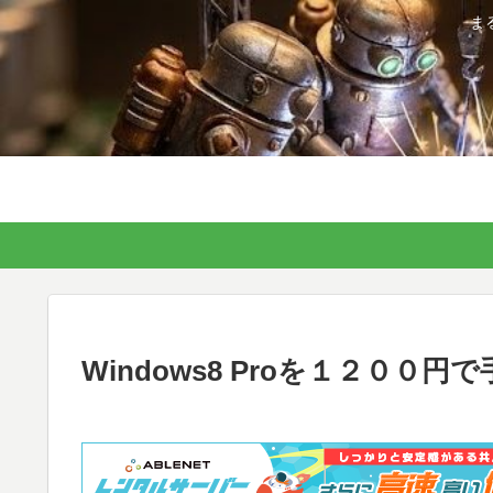
ま
Windows8 Proを１２００