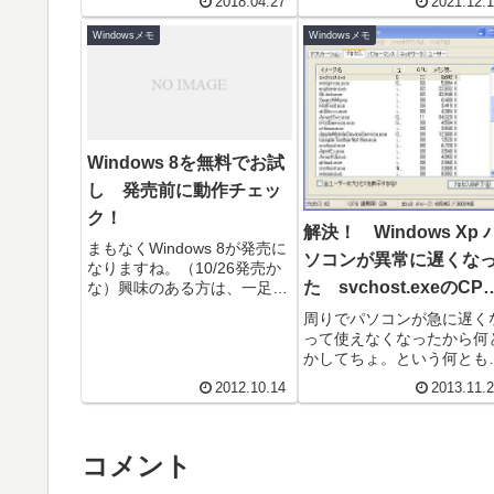
2018.04.27
2021.12.
ゃね...
Windowsメモ
Windowsメモ
Windows 8を無料でお試
し 発売前に動作チェッ
ク！
解決！ Windows Xp 
まもなくWindows 8が発売に
ソコンが異常に遅くな
なりますね。（10/26発売か
た svchost.exeのCP
な）興味のある方は、一足早
く導入体験できるので試して
占有率がほぼ100%にな
周りでパソコンが急に遅く
みてはいかがでしょうか？ま
って使えなくなったから何
てしまう
るむしはさほどは興...
かしてちょ。という何とも
然としたお願い事が多発し
2012.10.14
2013.11.
いる。共通する点は、みん
比較的低スペックなPCで
Win...
コメント