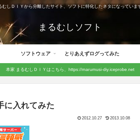
るむしＤＩＹから分離したサイト、ソフトに特化したネタになっていま
まるむしソフト
ソフトウェア
とりあえずログってみた
本家 まるむしＤＩＹはこちら、https://marumusi-diy.iceprobe.net
円で手に入れてみた
2012.10.27
2013.10.08