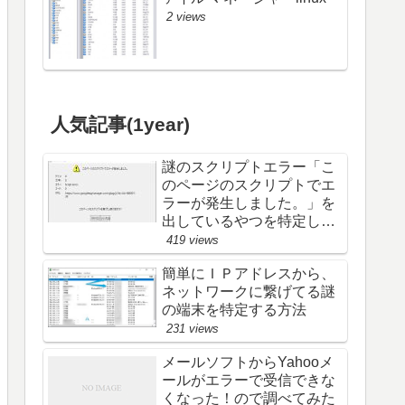
2 views
人気記事(1year)
謎のスクリプトエラー「こ
のページのスクリプトでエ
ラーが発生しました。」を
出しているやつを特定し
た (; ･`д･´)
419 views
簡単にＩＰアドレスから、
ネットワークに繋げてる謎
の端末を特定する方法
231 views
メールソフトからYahooメ
ールがエラーで受信できな
くなった！ので調べてみた