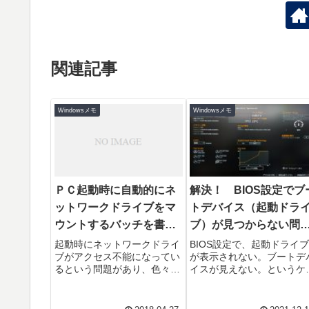
関連記事
Windowsメモ
Windowsメモ
ＰＣ起動時に自動的にネ
解決！ BIOS設定でブ
ットワークドライブをマ
トデバイス（起動ドラ
ウントするバッチを書い
ブ）が見つからない問
てみた。
が厄介だ
起動時にネットワークドライ
BIOS設定で、起動ドライブ
ブがアクセス不能になってい
が表示されない。ブートデ
るという問題があり、色々調
イスが見えない。というケ
べたが改善しないので、勝手
スの解決方法Intel CPU 第
に切れちゃうなら、起動時に
世代 Coffee Lake から第1
自動マウントすればいいんじ
代...