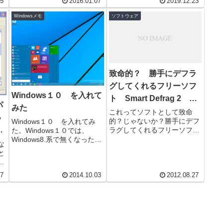
15
2016.01.07
2019.12.23
善...
した。そうこれです。 クリ
ックするか、キーボードの田
Windowsメモ
ソフトウェア
印...
致命的？ 勝手にデフラ
グしてくれるフリーソフ
Windows１０ を入れて
ト Smart Defrag 2 を
パ
みた
評価中なのだが
これってソフトとして致命
っ
的？じゃないか？勝手にデフ
Windows１０ を入れてみ
U
ラグしてくれるフリーソフ
た。Windows１０では、
ト Smart Defrag 2 を１週
Windows8.系で無くなったメ
っ
な
間ほど評価中なのだが、最近
ニューが復活するというので
と
おかしな挙動に気が付...
入れてみた。左下のスタート
漠
部をクリックする...
て
27
2014.10.03
2012.08.27
な