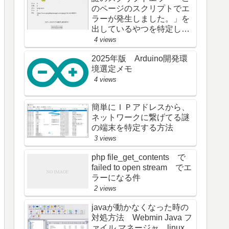
のページのスクリプトでエ
ラーが発生しました。」を
出しているやつを特定し
た (; ･`д･´)
4 views
2025年版 Arduino開発環
境選定メモ
4 views
簡単にＩＰアドレスから、
ネットワークに繋げてる謎
の端末を特定する方法
3 views
php file_get_contents で
failed to open stream でエ
ラーになる件
2 views
javaが動かなくなった時の
対処方法 Webmin Java フ
ァイル マネージャ linux