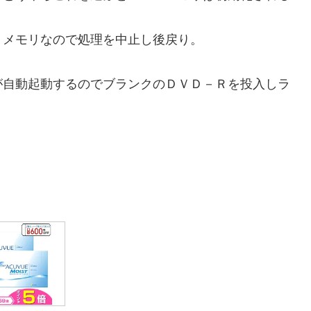
Ｂメモリなので処理を中止し後戻り。
が自動起動するのでブランクのＤＶＤ－Ｒを投入しラ